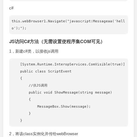
c#
this.webBrowser1.Navigate("javascript:Messageaa('hell
JS访问C#方法（无需设置使程序集COM可见）
1，新建c#类，以接收js调用
    [System.Runtime.InteropServices.ComVisible(true)]

    public class ScriptEvent

    {

        //供JS调用

        public void ShowMessage(string message)

        {

            MessageBox.Show(message);

        }

2，将该class实例化并传给webBrowser