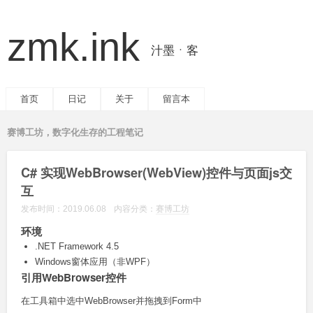
zmk.ink
汁墨ㆍ客
首页
日记
关于
留言本
赛博工坊，数字化生存的工程笔记
C# 实现WebBrowser(WebView)控件与页面js交
互
发布时间：
2019.06.08
内容分类：
赛博工坊
环境
.NET Framework 4.5
Windows窗体应用（非WPF）
引用WebBrowser控件
在工具箱中选中WebBrowser并拖拽到Form中