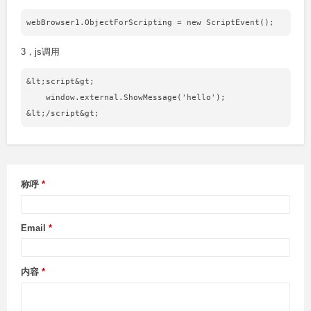
3，js调用
&lt;script&gt;

    window.external.ShowMessage('hello');

称呼
Email
内容