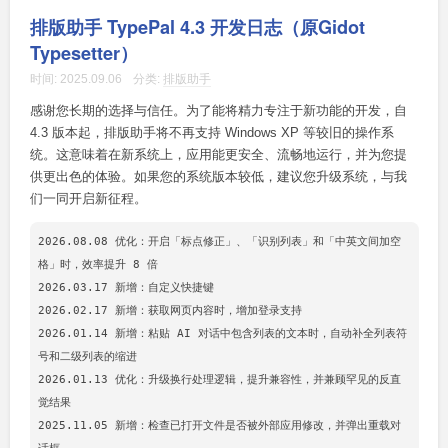
排版助手 TypePal 4.3 开发日志（原Gidot
Typesetter）
时间:
2025.09.06
分类:
排版助手
感谢您长期的选择与信任。为了能将精力专注于新功能的开发，自
4.3 版本起，排版助手将不再支持 Windows XP 等较旧的操作系
统。这意味着在新系统上，应用能更安全、流畅地运行，并为您提
供更出色的体验。如果您的系统版本较低，建议您升级系统，与我
们一同开启新征程。
2026.08.08 优化：开启「标点修正」、「识别列表」和「中英文间加空
格」时，效率提升 8 倍

2026.03.17 新增：自定义快捷键

2026.02.17 新增：获取网页内容时，增加登录支持

2026.01.14 新增：粘贴 AI 对话中包含列表的文本时，自动补全列表符
号和二级列表的缩进

2026.01.13 优化：升级换行处理逻辑，提升兼容性，并兼顾罕见的反直
觉结果

2025.11.05 新增：检查已打开文件是否被外部应用修改，并弹出重载对