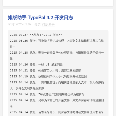
排版助手 TypePal 4.2 开发日志
时间:
2025.03.09
分类:
排版助手
2025.07.27 **发布：4.2.1 版本**

2025.05.26 新增：可拖拽「剪切板管理」内容到文本编辑框以及其它软
件中

2025.04.28 优化：调整一键排版单句处理逻辑，与旧版排版助手保持一
致

2025.04.26 修复：一些 UI 显示问题

2025.04.21 修复：拖拽窗口大小时，底部工具栏残影

2025.04.19 优化：热键控制字体大小代码逻辑并修复遗漏

2025.04.14 优化：「剪切板管理」向编辑器批量插入文本，改为倒序插
入，以符合复制的先后顺序

2025.04.14 优化：“标点修正”功能增加修正半角破折号

2025.04.14 优化：另存为时若已打开某文件，则文件保存对话框沿用旧
名

2025.04.14 优化：若书名号开头，则保存文件时自动文件名使用书名号