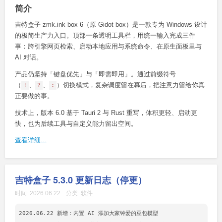
简介
吉特盒子 zmk.ink box 6（原 Gidot box）是一款专为 Windows 设计
的极简生产力入口。顶部一条透明工具栏，用统一输入完成三件
事：跨引擎网页检索、启动本地应用与系统命令、在原生面板里与
AI 对话。
产品仍坚持「键盘优先」与「即需即用」。通过前缀符号
（
、
、
）切换模式，复杂调度留在幕后，把注意力留给你真
!
?
:
正要做的事。
技术上，版本 6.0 基于 Tauri 2 与 Rust 重写，体积更轻、启动更
快，也为后续工具与自定义能力留出空间。
查看详细...
吉特盒子 5.3.0 更新日志（停更）
时间:
2026.06.22
分类:
软件
2026.06.22 新增：内置 AI 添加大家钟爱的豆包模型
