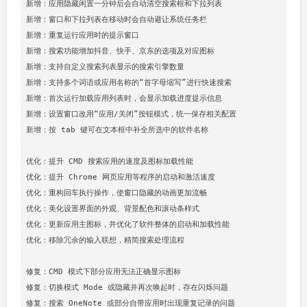
新增：应用隐藏闲置一分钟后会自动清空搜索框和下拉列表

新增：窗口和下拉列表在移动时会自动避让系统任务栏

新增：重复运行应用时的提示窗口

新增：搜索功能增加抖音、快手、京东的选项及对应图标

新增：支持自定义搜索列表显示的搜索引擎数量

新增：支持多个词语或应用名称的“首字母缩写”进行快速搜索

新增：首次运行加载应用列表时，会显示加载进度提示信息

新增：设置窗口改用“应用/关闭”按钮模式，统一保存相关配置

新增：按 tab 键可在文本框中补全所选中的软件名称

优化：提升 CMD 搜索应用的速度及图标加载性能

优化：提升 Chrome 网页应用等程序的启动和激活速度

优化：重构回车执行操作，使窗口隐藏的动画更加流畅

优化：美化设置界面的外观、背景配色和滚动条样式

优化：更新应用主图标，并优化了软件整体的启动和加载性能

优化：移除冗余的输入联想，精简搜索处理流程

修复：CMD 模式下部分应用无法正确显示图标

修复：切换模式 Mode 或隐藏并再次唤起时，存在闪烁问题

修复：搜索 OneNote 或部分自带应用时出现重复记录的问题
