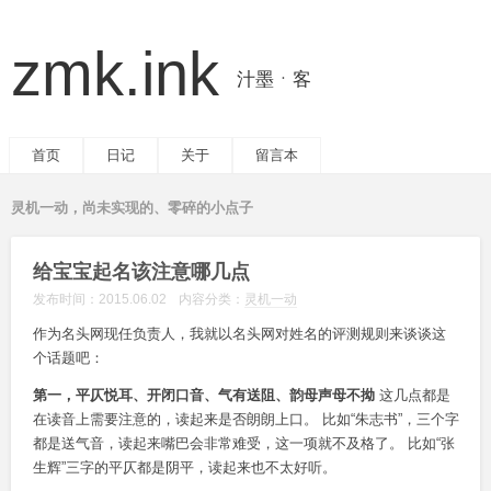
zmk.ink
汁墨ㆍ客
首页
日记
关于
留言本
灵机一动，尚未实现的、零碎的小点子
给宝宝起名该注意哪几点
发布时间：
2015.06.02
内容分类：
灵机一动
作为名头网现任负责人，我就以名头网对姓名的评测规则来谈谈这
个话题吧：
第一，平仄悦耳、开闭口音、气有送阻、韵母声母不拗
这几点都是
在读音上需要注意的，读起来是否朗朗上口。 比如“朱志书”，三个字
都是送气音，读起来嘴巴会非常难受，这一项就不及格了。 比如“张
生辉”三字的平仄都是阴平，读起来也不太好听。