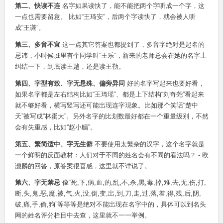
第二、快读不连
名字如果读快了，能不能把两个字听成一个字，这
一点也需要留意。 比如“王琦安”，后两个字读快了，就会被人听
成“王谦”。
第三、多音不宜
这一点其它答案也都提到了，多音字绝对是起名的
忌讳，小时候班里有个同学叫“王乐”，新来的老师总会在她的名字上
纠结一下，到底读王越，还是读王勒。
第四、字型有致、字无悬殊、偏旁异同
好的名字写起来也要好看，
如果名字都是左右结构比如“王琦瑶”、都是上下结构“刘奇尧”看起来
就不够好看，横写竖写还可能出现连字现象。比如那个笑话“楚中
天”被写成“林蛋大”。另外名字的比划数最好都在一个重量级别，不然
会有失重感，比如“赵小艢”。
第五、繁简适中、字无生僻
不要使用太繁杂的汉字，这个名字就是
一个鲜明的反面教材：人们对于不同的姓名会有不同的看法吗？ - 欧
灏麟的回答，原答案很喜感，这里就不详说了。
第六、字无禁忌
像“死,下,病,血,的,乱,不,杀,黑,毒,掉,难,去,无,伤,打,
断,头,鬼,恶,魔,被,气,火,没,倒,变,出,到,刀,走,过,落,着,得,残,后,阴,
破,痛,手,偷,狗”等等等是绝对不能出现在名字中的，具体可以到名头
网的姓名评分栏目中去查，这里就不一一举例。