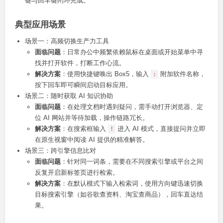
键与回车键闭环完成。
典型应用场景
场景一：高频切换生产力工具
面临问题
：日常办公中频繁依赖鼠标在桌面或开始菜单中寻
找并打开软件，打断工作心流。
解决方案
：使用快捷键唤出 Box5，输入
附加软件名称，
:
按下回车即可瞬间启动目标应用。
场景二：随时获取 AI 知识协助
面临问题
：在处理文档时遇到疑问，需手动打开浏览器、定
位 AI 网站并等待加载，操作链路冗长。
解决方案
：在搜索框输入
进入 AI 模式，直接提问并立即
!
在原生视窗中阅读 AI 提供的精准解答。
场景三：跨引擎信息比对
面临问题
：针对同一词条，需要在不同搜索引擎或平台之间
反复开启新标签页进行检索。
解决方案
：在默认模式下输入检索词，使用方向键迅速切换
目标搜索引擎（如谷歌查资料、淘宝查商品），回车直达结
果。