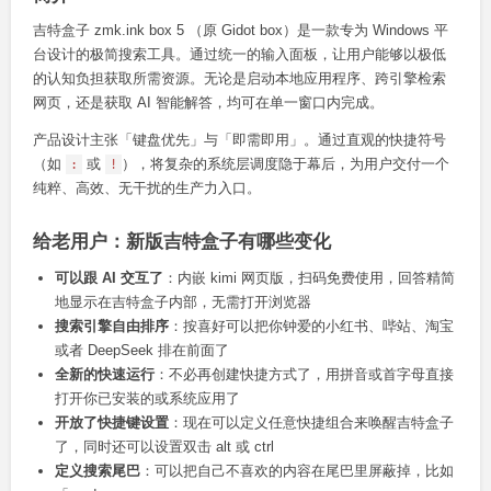
吉特盒子 zmk.ink box 5 （原 Gidot box）是一款专为 Windows 平
台设计的极简搜索工具。通过统一的输入面板，让用户能够以极低
的认知负担获取所需资源。无论是启动本地应用程序、跨引擎检索
网页，还是获取 AI 智能解答，均可在单一窗口内完成。
产品设计主张「键盘优先」与「即需即用」。通过直观的快捷符号
（如
或
），将复杂的系统层调度隐于幕后，为用户交付一个
:
!
纯粹、高效、无干扰的生产力入口。
给老用户：新版吉特盒子有哪些变化
可以跟 AI 交互了
：内嵌 kimi 网页版，扫码免费使用，回答精简
地显示在吉特盒子内部，无需打开浏览器
搜索引擎自由排序
：按喜好可以把你钟爱的小红书、哔站、淘宝
或者 DeepSeek 排在前面了
全新的快速运行
：不必再创建快捷方式了，用拼音或首字母直接
打开你已安装的或系统应用了
开放了快捷键设置
：现在可以定义任意快捷组合来唤醒吉特盒子
了，同时还可以设置双击 alt 或 ctrl
定义搜索尾巴
：可以把自己不喜欢的内容在尾巴里屏蔽掉，比如