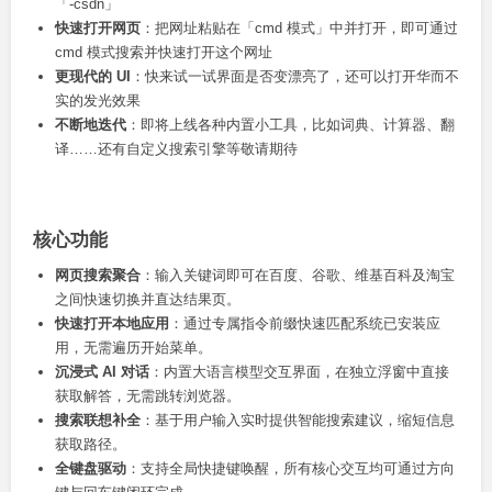
「-csdn」
快速打开网页
：把网址粘贴在「cmd 模式」中并打开，即可通过
cmd 模式搜索并快速打开这个网址
更现代的 UI
：快来试一试界面是否变漂亮了，还可以打开华而不
实的发光效果
不断地迭代
：即将上线各种内置小工具，比如词典、计算器、翻
译……还有自定义搜索引擎等敬请期待
核心功能
网页搜索聚合
：输入关键词即可在百度、谷歌、维基百科及淘宝
之间快速切换并直达结果页。
快速打开本地应用
：通过专属指令前缀快速匹配系统已安装应
用，无需遍历开始菜单。
沉浸式 AI 对话
：内置大语言模型交互界面，在独立浮窗中直接
获取解答，无需跳转浏览器。
搜索联想补全
：基于用户输入实时提供智能搜索建议，缩短信息
获取路径。
全键盘驱动
：支持全局快捷键唤醒，所有核心交互均可通过方向