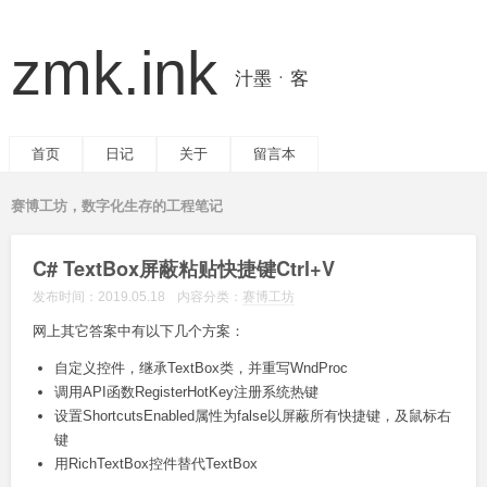
zmk.ink
汁墨ㆍ客
首页
日记
关于
留言本
赛博工坊，数字化生存的工程笔记
C# TextBox屏蔽粘贴快捷键Ctrl+V
发布时间：
2019.05.18
内容分类：
赛博工坊
网上其它答案中有以下几个方案：
自定义控件，继承TextBox类，并重写WndProc
调用API函数RegisterHotKey注册系统热键
设置ShortcutsEnabled属性为false以屏蔽所有快捷键，及鼠标右
键
用RichTextBox控件替代TextBox