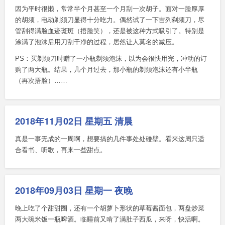
因为平时很懒，常常半个月甚至一个月刮一次胡子。面对一脸厚厚
的胡须，电动剃须刀显得十分吃力。偶然试了一下吉列剃须刀，尽
管刮得满脸血迹斑斑（捂脸笑），还是被这种方式吸引了。特别是
涂满了泡沫后用刀刮干净的过程，居然让人莫名的减压。
PS：买剃须刀时赠了一小瓶剃须泡沫，以为会很快用完，冲动的订
购了两大瓶。结果，几个月过去，那小瓶的剃须泡沫还有小半瓶
（再次捂脸）……
2018年11月02日 星期五 清晨
真是一事无成的一周啊，想要搞的几件事处处碰壁。看来这周只适
合看书、听歌，再来一些甜点。
2018年09月03日 星期一 夜晚
晚上吃了个甜甜圈，还有一个胡萝卜形状的草莓酱面包，两盘炒菜
两大碗米饭一瓶啤酒。临睡前又啃了满肚子西瓜，来呀，快活啊。