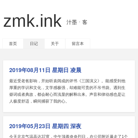
zmk.ink
汁墨ㆍ客
首页
日记
关于
留言本
2019年08月11日 星期日 凌晨
最近受老爸影响，开始听袁阔成的评书《三国演义》。能感受到他
厚重的学识和文化，文学感极强，却难能可贵的不吊书袋。遇到生
僻词或者典故，都会耐心而浅显的解释出来。声音和律动感也是让
人极度舒适，瞬间捕获了我的心。
2019年05月23日 星期四 深夜
今天北京气温高达37度，中午顶着炎炎烈日，在公司附近暴走了1个