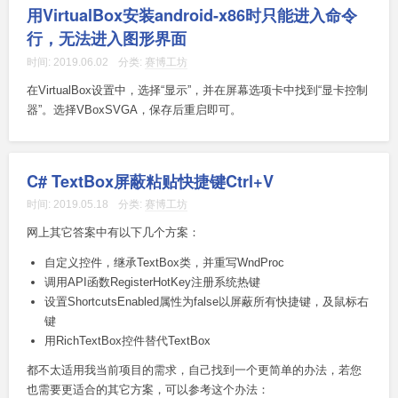
用VirtualBox安装android-x86时只能进入命令
行，无法进入图形界面
时间:
2019.06.02
分类:
赛博工坊
在VirtualBox设置中，选择“显示”，并在屏幕选项卡中找到“显卡控制
器”。选择VBoxSVGA，保存后重启即可。
C# TextBox屏蔽粘贴快捷键Ctrl+V
时间:
2019.05.18
分类:
赛博工坊
网上其它答案中有以下几个方案：
自定义控件，继承TextBox类，并重写WndProc
调用API函数RegisterHotKey注册系统热键
设置ShortcutsEnabled属性为false以屏蔽所有快捷键，及鼠标右
键
用RichTextBox控件替代TextBox
都不太适用我当前项目的需求，自己找到一个更简单的办法，若您
也需要更适合的其它方案，可以参考这个办法：