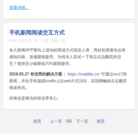
查看详细...
手机新闻阅读交互方式
时间:
2017.01.10
分类:
灵机一动
各大新闻APP那向上滚动的阅读方式很反人类，再好的屏幕也会有
感知闪烁、加速眼睛疲劳。为何没人尝试一下按左右边翻页的交
互？觉得至少能降低70%眼部疲劳。
2018.05.27 有优秀的解决方案：
https://reabble.cn/
可通过rss订阅
新闻，并在手机端或kindle上以web方式访问，实现顺畅的左右翻页
阅读资讯。
价格也是相当的有业界良心。
首页
上一页
5/6
下一页
尾页