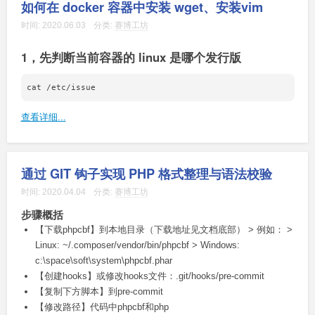
如何在 docker 容器中安装 wget、安装vim
时间:
2020.06.03
分类:
赛博工坊
1，先判断当前容器的 linux 是哪个发行版
查看详细...
通过 GIT 钩子实现 PHP 格式整理与语法校验
时间:
2020.04.04
分类:
赛博工坊
步骤概括
【下载phpcbf】到本地目录（下载地址见文档底部） > 例如： >
Linux: ~/.composer/vendor/bin/phpcbf > Windows:
c:\space\soft\system\phpcbf.phar
【创建hooks】或修改hooks文件：.git/hooks/pre-commit
【复制下方脚本】到pre-commit
【修改路径】代码中phpcbf和php