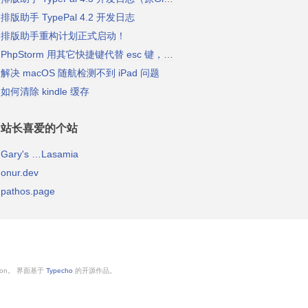
排版助手 TypePal 4.2 开发日志
排版助手重构计划正式启动！
PhpStorm 用其它快捷键代替 esc 键，以关闭 vim 插入模式
解决 macOS 随航检测不到 iPad 问题
如何清除 kindle 缓存
站长喜爱的个站
Gary's …Lasamia
onur.dev
pathos.page
ython。 界面基于
Typecho
的开源作品。