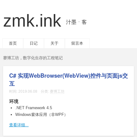
zmk.ink
汁墨ㆍ客
首页
日记
关于
留言本
赛博工坊，数字化生存的工程笔记
C# 实现WebBrowser(WebView)控件与页面js交
互
时间:
2019.06.08
分类:
赛博工坊
环境
.NET Framework 4.5
Windows窗体应用（非WPF）
查看详细...