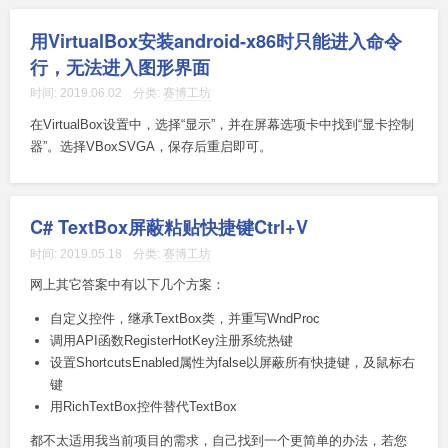
用VirtualBox安装android-x86时只能进入命令
行，无法进入图形界面
时间:
2019.06.02
分类:
赛博工坊
在VirtualBox设置中，选择“显示”，并在屏幕选项卡中找到“显卡控制
器”。选择VBoxSVGA，保存后重启即可。
C# TextBox屏蔽粘贴快捷键Ctrl+V
时间:
2019.05.18
分类:
赛博工坊
网上其它答案中有以下几个方案：
自定义控件，继承TextBox类，并重写WndProc
调用API函数RegisterHotKey注册系统热键
设置ShortcutsEnabled属性为false以屏蔽所有快捷键，及鼠标右
键
用RichTextBox控件替代TextBox
都不太适用我当前项目的需求，自己找到一个更简单的办法，若您