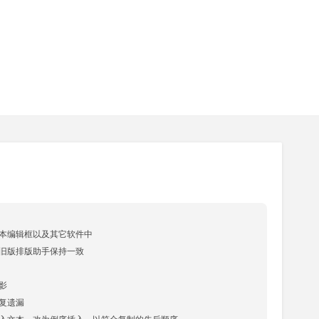
文本编辑框以及其它软件中

与旧版排版助手保持一致

影

复遗漏
